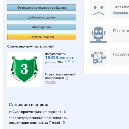
BooBoo
Butterfly
Этот блог
Отправить приватное сообщение
блогеров
.
Добавить в друзья
Игнорировать
Indiya
KRASO
Посетит
Сделать подарок
Совместная покупка: взрослый
Marietta
Mashyl
популярность:
Посмотре
18838 место
+135 ↑
рейтинг
3896
?
Привилегированный
пользователь
3
Nata_Alex
NiNam
уровня
Статистика портрета:
Passion1985
Puzzz
сейчас просматривают портрет - 0
зарегистрированные пользователи
посетившие портрет за 7 дней - 0