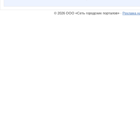
Ulaaa
Wine
© 2026 ООО «Сеть городских порталов» ·
Реклама н
elen76
freiya27
kattya
korizali
mapiks
mar-sa
natbor
oliskaAv