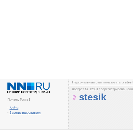
Персональный сайт пользователя
stes
портрет № 129917 зарегистрирован боле
stesik
Привет, Гость !
-
Войти
-
Зарегистрироваться