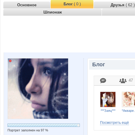
Блог
( 0 )
Основное
Друзья
( 62 )
Шпионаж
Блог
47
***Заяц***
*Ак
Посмотреть ещё
Портрет заполнен на 97 %